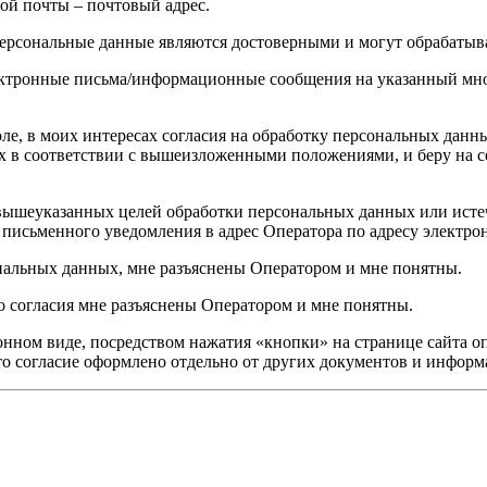
ной почты – почтовый адрес.
ерсональные данные являются достоверными и могут обрабатыв
ектронные письма/информационные сообщения на указанный мно
воле, в моих интересах согласия на обработку персональных дан
х в соответствии с вышеизложенными положениями, и беру на се
я вышеуказанных целей обработки персональных данных или исте
письменного уведомления в адрес Оператора по адресу электрон
ональных данных, мне разъяснены Оператором и мне понятны.
о согласия мне разъяснены Оператором и мне понятны.
нном виде, посредством нажатия «кнопки» на странице сайта оп
то согласие оформлено отдельно от других документов и информ