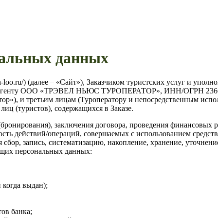
нальных данных
uh-loo.ru/) (далее – «Сайт»), Заказчиком туристских услуг и уп
ому агенту ООО «ТРЭВЕЛ НЬЮС ТУРОПЕРАТОР», ИНН/ОГРН 236603
ратор»), и третьим лицам (Туроператору и непосредственным исп
лиц (туристов), содержащихся в Заказе.
 (бронирования), заключения договора, проведения финансовых р
ть действий/операций, совершаемых с использованием средств а
сбор, запись, систематизацию, накопление, хранение, уточнение
ющих персональных данных:
 когда выдан);
тов банка;