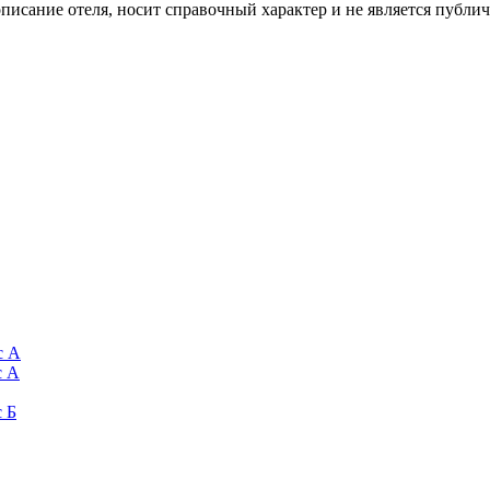
описание отеля, носит справочный характер и не является публи
с А
с А
с Б